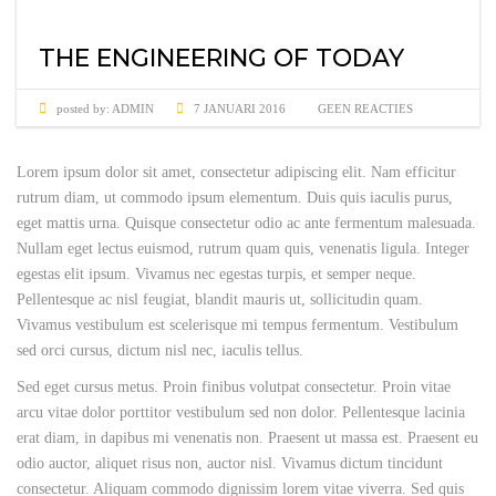
THE ENGINEERING OF TODAY
posted by:
ADMIN
7 JANUARI 2016
GEEN REACTIES
Lorem ipsum dolor sit amet, consectetur adipiscing elit. Nam efficitur
rutrum diam, ut commodo ipsum elementum. Duis quis iaculis purus,
eget mattis urna. Quisque consectetur odio ac ante fermentum malesuada.
Nullam eget lectus euismod, rutrum quam quis, venenatis ligula. Integer
egestas elit ipsum. Vivamus nec egestas turpis, et semper neque.
Pellentesque ac nisl feugiat, blandit mauris ut, sollicitudin quam.
Vivamus vestibulum est scelerisque mi tempus fermentum. Vestibulum
sed orci cursus, dictum nisl nec, iaculis tellus.
Sed eget cursus metus. Proin finibus volutpat consectetur. Proin vitae
arcu vitae dolor porttitor vestibulum sed non dolor. Pellentesque lacinia
erat diam, in dapibus mi venenatis non. Praesent ut massa est. Praesent eu
odio auctor, aliquet risus non, auctor nisl. Vivamus dictum tincidunt
consectetur. Aliquam commodo dignissim lorem vitae viverra. Sed quis