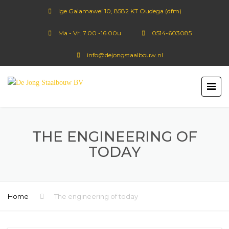
Ige Galamawei 10, 8582 KT Oudega (dfm)
Ma - Vr. 7.00 -16.00u
0514-603085
info@dejongstaalbouw.nl
THE ENGINEERING OF
TODAY
Home
The engineering of today