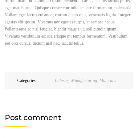
rutrum diam, ut commodo ipsum elementum ac. Duis quis iaculis purus,
eget mattis urna. Quisque consectetur odio ac ante fermentum malesuada.
Nullam eget lectus euismod, rutrum quam quis, venenatis ligula. Integer
egestas elit ipsum. Vivamus nec egestas turpis, et semper neque.
Pellentesque ac nisl feugiat, blandit mauris ut, sollicitudin quam.
Vivamus vestibulum est scelerisque mi tempus fermentum. Vestibulum
sed orci cursus, dictum nisl nec, iaculis tellus.
Categories
Industry
,
Manufacturing
,
Materials
Post comment