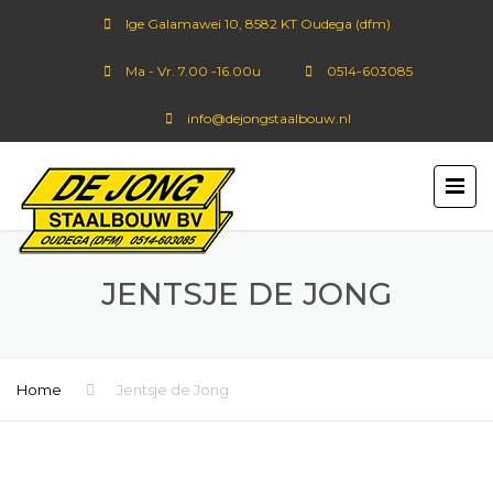
Ige Galamawei 10, 8582 KT Oudega (dfm)
Ma - Vr. 7.00 -16.00u
0514-603085
info@dejongstaalbouw.nl
JENTSJE DE JONG
Home
Jentsje de Jong