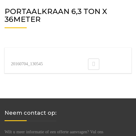
PORTAALKRAAN 6,3 TON X
36METER
20160704_130545
Neem contact op:
Wilt u meer informatie of een offerte aanvragen? Vul ons