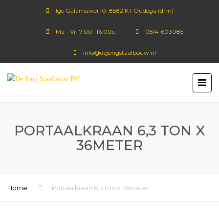
Ige Galamawei 10, 8582 KT Oudega (dfm)
Ma - Vr. 7.00 -16.00u
0514-603085
info@dejongstaalbouw.nl
PORTAALKRAAN 6,3 TON X
36METER
Home
Portaalkraan 6,3 ton x 36meter